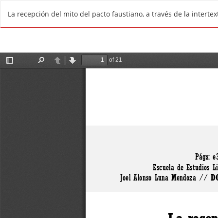
V
La recepción del mito del pacto faustiano, a través de la intert
o
l
v
e
r
a
l
o
s
d
e
t
a
l
l
e
s