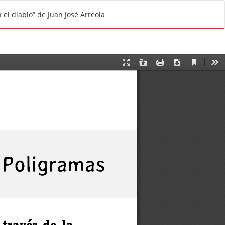
De
D
 el diablo” de Juan José Arreola
e
s
c
a
r
g
a
r
P
D
F