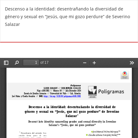
V
Descenso a la identidad: desentrañando la diversidad de
o
género y sexual en “Jesús, que mi gozo perdure” de Severino
l
Salazar
v
e
De
D
r
e
a
s
l
c
o
a
s
r
d
g
e
a
t
r
a
P
l
D
l
F
e
s