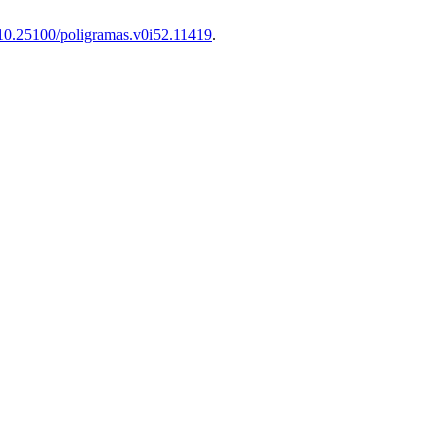
g/10.25100/poligramas.v0i52.11419
.