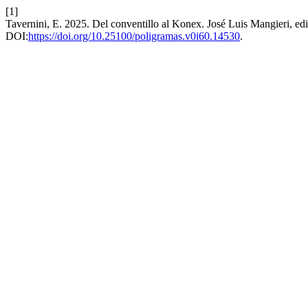
[1]
Tavernini, E. 2025. Del conventillo al Konex. José Luis Mangieri, ed
DOI:
https://doi.org/10.25100/poligramas.v0i60.14530
.