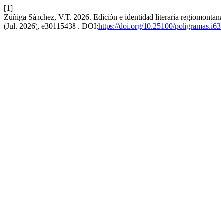
[1]
Zúñiga Sánchez, V.T. 2026. Edición e identidad literaria regiomontana:
(Jul. 2026), e30115438 . DOI:
https://doi.org/10.25100/poligramas.i6