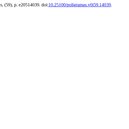
s
, (59), p. e20514039. doi:
10.25100/poligramas.v0i59.14039
.