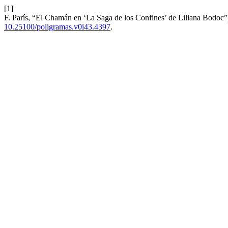
[1]
F. París, “El Chamán en ‘La Saga de los Confines’ de Liliana Bodoc
10.25100/poligramas.v0i43.4397
.