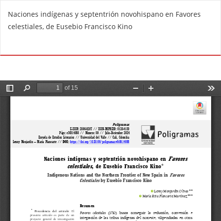
V
Naciones indígenas y septentrión novohispano en Favores
o
celestiales, de Eusebio Francisco Kino
l
v
De
D
e
e
r
s
a
c
l
a
o
r
s
g
d
a
e
r
t
P
a
D
l
F
l
e
s