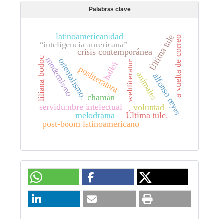
Palabras clave
latinoamericanidad
Última tule
a vuelta de correo
“inteligencia americana”
crisis contemporánea
liliana bodoc
modernismo
orientalismo.
weltliteratur
haikú
posliteratura
animales
alfonso reyes
chamán
servidumbre intelectual
voluntad
melodrama
Última tule.
post-boom latinoamericano