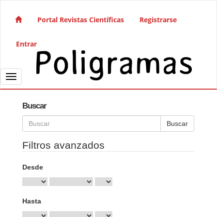
Salto rápido al contenido de la página
Navegación principal
Portal Revistas Científicas
Registrarse
Contenido principal
Barra lateral
Entrar
Toggle navigation
Buscar
Buscar artículos por
Filtros avanzados
Desde
Hasta