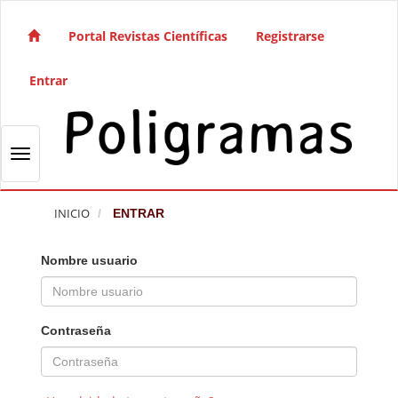
Salto rápido al contenido de la página
Navegación principal
Portal Revistas Científicas
Registrarse
Contenido principal
Barra lateral
Entrar
Toggle navigation
INICIO
ENTRAR
Nombre usuario
Contraseña