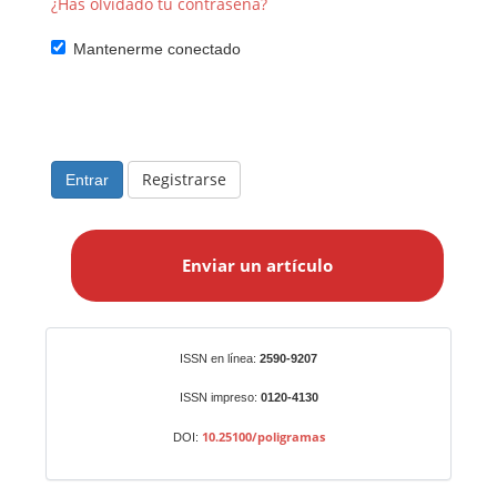
¿Has olvidado tu contraseña?
Mantenerme conectado
Registrarse
Entrar
E
n
Enviar un artículo
v
i
a
r
Identificadores
ISSN en línea:
2590-9207
u
n
ISSN impreso:
0120-4130
a
10.25100/poligramas
DOI:
r
t