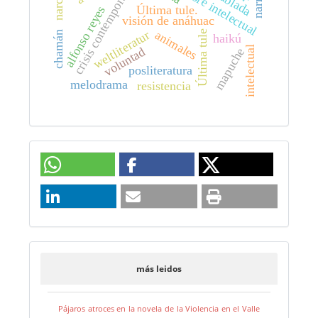
servidumbre intelectual
crisis contemporánea
Última tule.
alfonso reyes
visión de anáhuac
animales
weltliteratur
Última tule
chamán
haikú
intelectual
voluntad
mapuche
posliteratura
melodrama
resistencia
más leidos
Pájaros atroces en la novela de la Violencia en el Valle