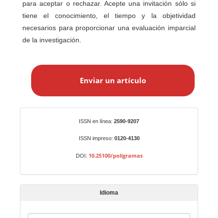
para aceptar o rechazar. Acepte una invitación sólo si
tiene el conocimiento, el tiempo y la objetividad
necesarios para proporcionar una evaluación imparcial
de la investigación.
E
n
Enviar un artículo
v
i
a
r
Identificadores
ISSN en línea:
2590-9207
u
n
ISSN impreso:
0120-4130
a
10.25100/poligramas
DOI:
r
t
í
Idioma
c
u