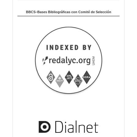
BBCS–Bases Bibliográficas con Comité de Selección