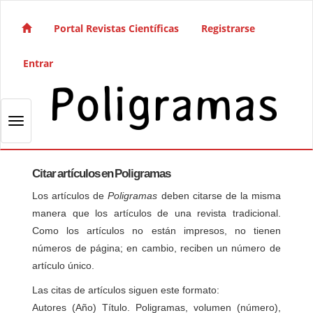
Salto rápido al contenido de la página
Navegación principal
Portal Revistas Científicas
Registrarse
Contenido principal
Barra lateral
Entrar
Toggle navigation
Citar artículos en Poligramas
Los artículos de
Poligramas
deben citarse de la misma
manera que los artículos de una revista tradicional.
Como los artículos no están impresos, no tienen
números de página; en cambio, reciben un número de
artículo único.
Las citas de artículos siguen este formato:
Autores (Año) Título. Poligramas, volumen (número),