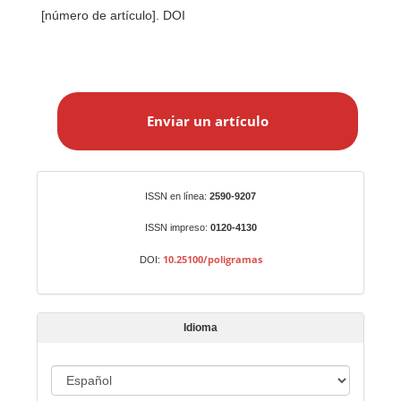
[número de artículo]. DOI
E
n
Enviar un artículo
v
i
a
r
Identificadores
ISSN en línea:
2590-9207
u
n
ISSN impreso:
0120-4130
a
10.25100/poligramas
DOI:
r
t
í
Idioma
c
u
I
l
d