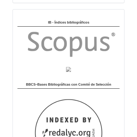
o
i
Indexado en:
o
m
IB - Índices bibliográficos
a
BBCS–Bases Bibliográficas con Comité de Selección