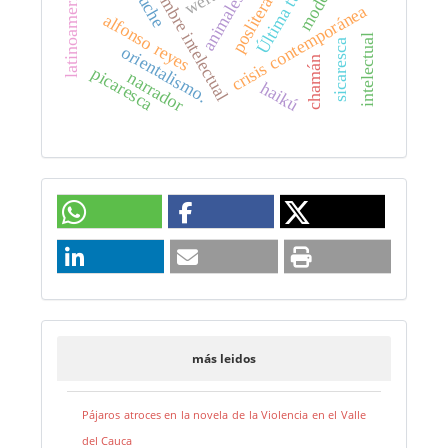
latinoamericanidad
servidumbre intelectual
posliteratura
Última tule
animales
crisis contemporánea
alfonso reyes
intelectual
sicaresca
orientalismo.
chamán
picaresca
narrador
haikú
más leidos
Pájaros atroces en la novela de la Violencia en el Valle
del Cauca