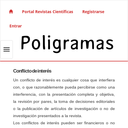
Salto rápido al contenido de la página
Navegación principal
Portal Revistas Científicas
Registrarse
Contenido principal
Barra lateral
Entrar
Toggle navigation
Conflicto de interés
Un conflicto de interés es cualquier cosa que interfiera
con, o que razonablemente pueda percibirse como una
interferencia, con la presentación completa y objetiva,
la revisión por pares, la toma de decisiones editoriales
o la publicación de artículos de investigación o no de
investigación presentados a la revista.
Los conflictos de interés pueden ser financieros o no