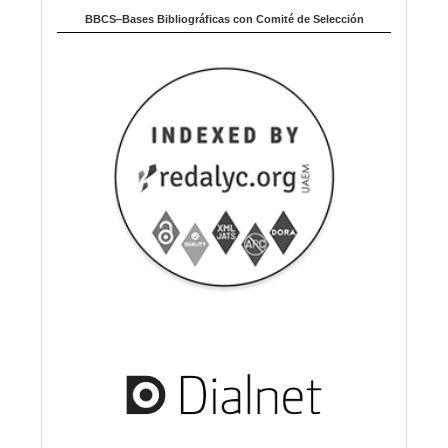
BBCS–Bases Bibliográficas con Comité de Selección