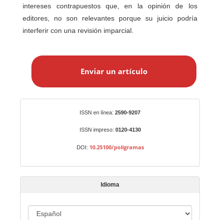
intereses contrapuestos que, en la opinión de los
editores, no son relevantes porque su juicio podría
interferir con una revisión imparcial.
E
n
Enviar un artículo
v
i
a
r
Identificadores
ISSN en línea:
2590-9207
u
n
ISSN impreso:
0120-4130
a
10.25100/poligramas
DOI:
r
t
í
Idioma
c
u
I
l