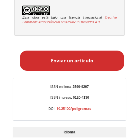
Creative
Esta obra está bajo una licencia internacional
Commons Atribución-NoComercial-SinDerivadas 4.0
.
E
n
Enviar un artículo
v
i
a
r
Identificadores
ISSN en línea:
2590-9207
u
n
ISSN impreso:
0120-4130
a
10.25100/poligramas
DOI:
r
t
í
Idioma
c