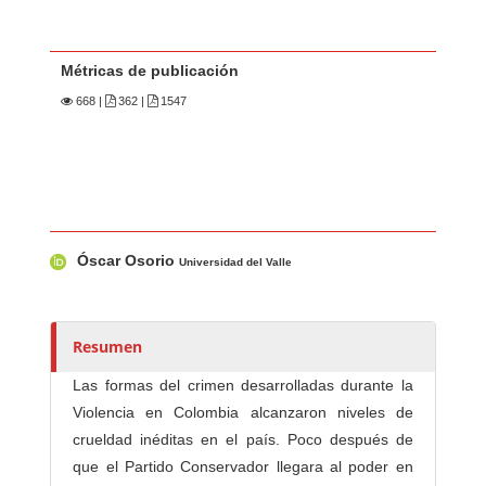
Métricas de publicación
668
|
362 |
1547
Contenido principal del artículo
A
Óscar Osorio
u
Universidad del Valle
t
o
r
Resumen
e
Las formas del crimen desarrolladas durante la
s
Violencia en Colombia alcanzaron niveles de
/
crueldad inéditas en el país. Poco después de
a
que el Partido Conservador llegara al poder en
s