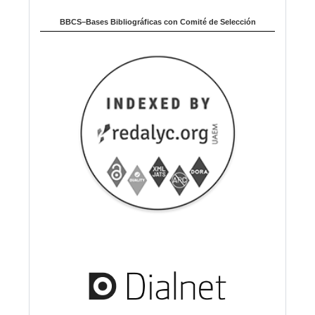
BBCS–Bases Bibliográficas con Comité de Selección