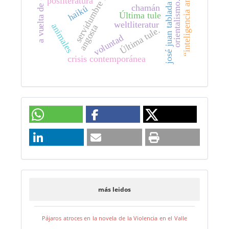
servidumbre intelectual
“inteligencia americana”
a vuelta de correo
posliteratura
orientalismo.
josé juan tablada
chamán
haikú
Última tule
weltliteratur
animales
angosta
Última tule.
voluntad
crisis contemporánea
más leidos
Pájaros atroces en la novela de la Violencia en el Valle