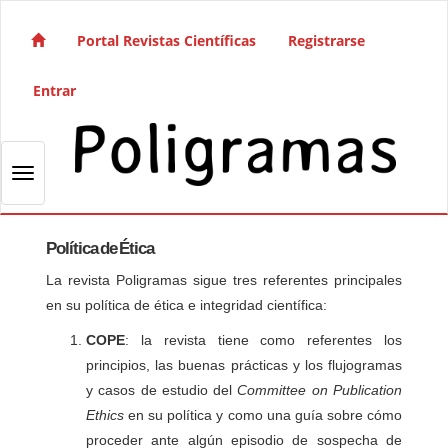
Salto rápido al contenido de la página
Navegación principal
Portal Revistas Científicas
Registrarse
Contenido principal
Barra lateral
Entrar
Toggle navigation
Política de Ética
La revista Poligramas sigue tres referentes principales
en su política de ética e integridad científica:
COPE
: la revista tiene como referentes los
principios, las buenas prácticas y los flujogramas
y casos de estudio del
Committee on Publication
Ethics
en su política y como una guía sobre cómo
proceder ante algún episodio de sospecha de