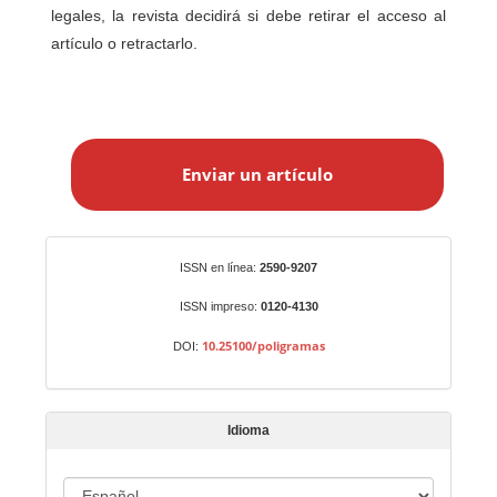
legales, la revista decidirá si debe retirar el acceso al
artículo o retractarlo.
E
n
Enviar un artículo
v
i
a
r
Identificadores
ISSN en línea:
2590-9207
u
n
ISSN impreso:
0120-4130
a
10.25100/poligramas
DOI:
r
t
í
Idioma
c
u
I