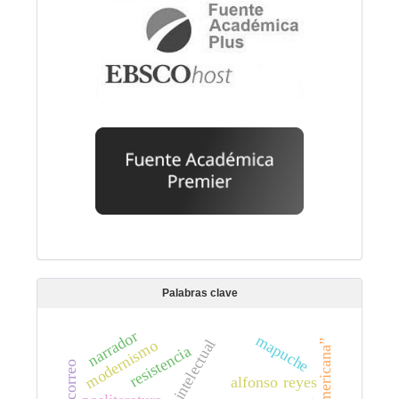
Palabras clave
narrador
mapuche
modernismo
resistencia
alfonso reyes