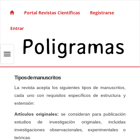
Salto rápido al contenido de la página
Navegación principal
Portal Revistas Científicas
Registrarse
Contenido principal
Barra lateral
Entrar
Toggle navigation
Tipos de manuscritos
La revista acepta los siguientes tipos de manuscritos,
cada uno con requisitos específicos de estructura y
extensión:
Artículos originales:
se consideran para publicación
estudios de investigación originales, incluidas
investigaciones observacionales, experimentales o
teóricas.