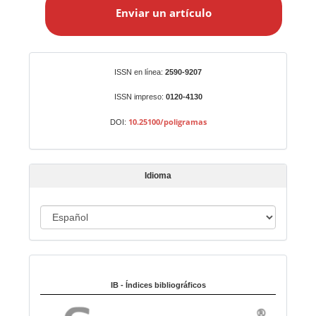
Enviar un artículo
v
i
a
r
Identificadores
ISSN en línea:
2590-9207
u
n
ISSN impreso:
0120-4130
a
10.25100/poligramas
DOI:
r
t
í
Idioma
c
u
I
l
o
d
i
Indexado en:
o
m
IB - Índices bibliográficos
a