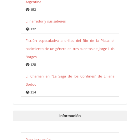
Argentina
153
El narrador y sus saberes
132
Ficción especulativa a orillas del Río de la Plata: el
nacimiento de un género en tres cuentos de Jorge Luis
Borges
128
El Chamán en "La Saga de los Confines" de Liliana
Bodoc
114
Información
Para lectores/as