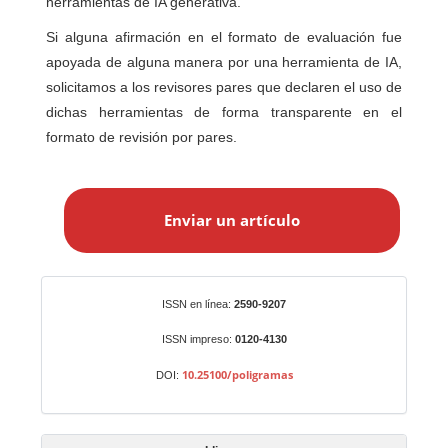
herramientas de IA generativa.
Si alguna afirmación en el formato de evaluación fue
apoyada de alguna manera por una herramienta de IA,
solicitamos a los revisores pares que declaren el uso de
dichas herramientas de forma transparente en el
formato de revisión por pares.
E
n
Enviar un artículo
v
i
a
r
Identificadores
ISSN en línea:
2590-9207
u
n
ISSN impreso:
0120-4130
a
10.25100/poligramas
DOI:
r
t
í