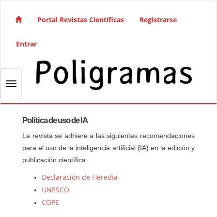
Salto rápido al contenido de la página
Navegación principal
Portal Revistas Científicas
Registrarse
Contenido principal
Barra lateral
Entrar
Toggle navigation
Política de uso de IA
La revista se adhiere a las siguientes recomendaciones
para el uso de la inteligencia artificial (IA) en la edición y
publicación científica:
Declaración de Heredia
UNESCO
COPE