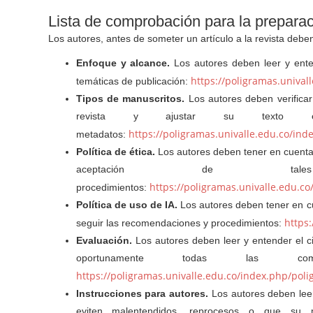
Lista de comprobación para la prepara
Los autores, antes de someter un artículo a la revista debe
Enfoque y alcance.
Los autores deben leer y enten
https://poligramas.unival
temáticas de publicación:
Tipos de manuscritos.
Los autores deben verificar
revista y ajustar su texto e
https://poligramas.univalle.edu.co/ind
metadatos:
Política de ética.
Los autores deben tener en cuenta l
aceptación de tales
https://poligramas.univalle.edu.co
procedimientos:
Política de uso de IA.
Los autores deben tener en cu
https:
seguir las recomendaciones y procedimientos:
Evaluación.
Los autores deben leer y entender el c
oportunamente todas las co
https://poligramas.univalle.edu.co/index.php/pol
Instrucciones para autores.
Los autores deben leer
eviten malentendidos, reprocesos o que su 