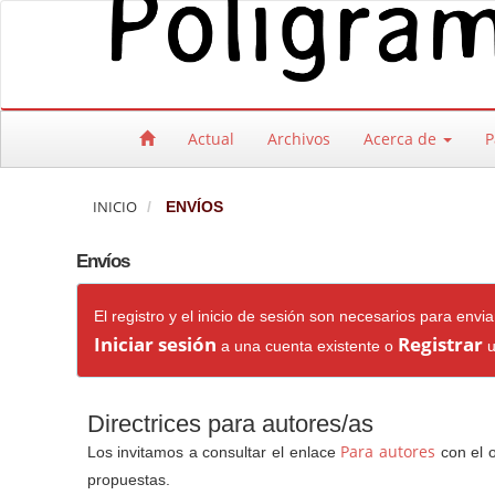
Salto rápido al contenido de la página
Navegación principal
Contenido principal
Barra lateral
Actual
Archivos
Acerca de
P
INICIO
ENVÍOS
Envíos
El registro y el inicio de sesión son necesarios para env
Iniciar sesión
Registrar
a una cuenta existente o
u
Directrices para autores/as
Para autores
Los invitamos a consultar el enlace
con el o
propuestas.