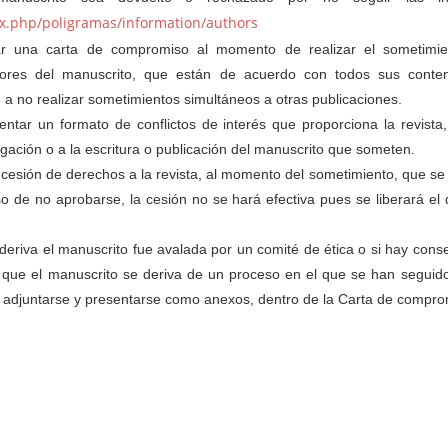
ex.php/poligramas/information/authors
r una carta de compromiso al momento de realizar el sometimi
tores del manuscrito, que están de acuerdo con todos sus conte
a no realizar sometimientos simultáneos a otras publicaciones.
tar un formato de conflictos de interés que proporciona la revista,
tigación o a la escritura o publicación del manuscrito que someten.
cesión de derechos a la revista, al momento del sometimiento, que se
aso de no aprobarse, la cesión no se hará efectiva pues se liberará e
 deriva el manuscrito fue avalada por un comité de ética o si hay cons
que el manuscrito se deriva de un proceso en el que se han seguido
deben adjuntarse y presentarse como anexos, dentro de la Carta de compro