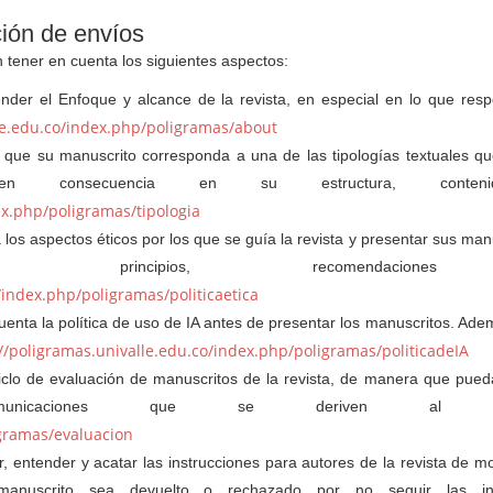
ción de envíos
n tener en cuenta los siguientes aspectos:
der el Enfoque y alcance de la revista, en especial en lo que resp
le.edu.co/index.php/poligramas/about
 que su manuscrito corresponda a una de las tipologías textuales qu
n consecuencia en su estructura, conten
ex.php/poligramas/tipologia
os aspectos éticos por los que se guía la revista y presentar sus man
 principios, recomendacion
/index.php/poligramas/politicaetica
enta la política de uso de IA antes de presentar los manuscritos. Ad
//poligramas.univalle.edu.co/index.php/poligramas/politicadeIA
iclo de evaluación de manuscritos de la revista, de manera que pue
municaciones que se deriven al res
igramas/evaluacion
, entender y acatar las instrucciones para autores de la revista de 
manuscrito sea devuelto o rechazado por no seguir las ind