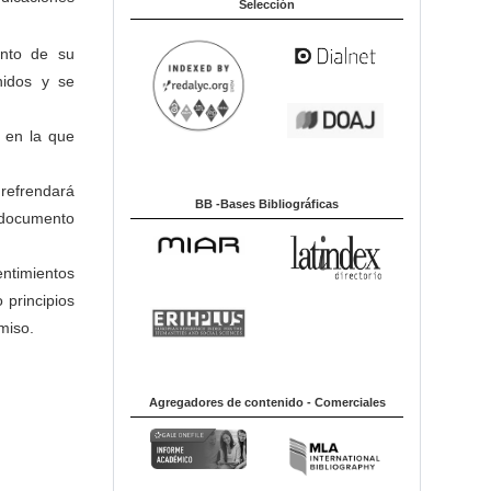
Selección
ento de su
nidos y se
 en la que
 refrendará
BB -Bases Bibliográficas
l documento
entimientos
 principios
miso.
Agregadores de contenido - Comerciales