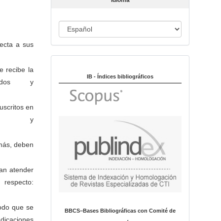
Idioma
c
u
I
l
o
d
ecta a sus
i
Indexado en:
o
e recibe la
m
IB - Índices bibliográficos
idos y
a
uscritos en
es y
emás, deben
dan atender
pecto:
modo que se
BBCS–Bases Bibliográficas con Comité de
icaciones