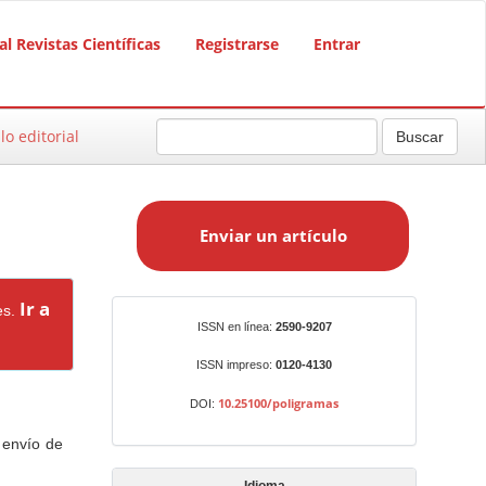
al Revistas Científicas
Registrarse
Entrar
lo editorial
Buscar
E
n
Enviar un artículo
v
i
a
Ir a
es.
r
Identificadores
ISSN en línea:
2590-9207
u
n
ISSN impreso:
0120-4130
a
10.25100/poligramas
DOI:
r
t
 envío de
í