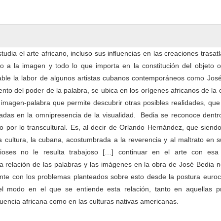
tudia el arte africano, incluso sus influencias en las creaciones trasatl
o a la imagen y todo lo que importa en la constitución del objeto o
able la labor de algunos artistas cubanos contemporáneos como José
nto del poder de la palabra, se ubica en los orígenes africanos de la 
 imagen-palabra que permite descubrir otras posibles realidades, qu
padas en la omnipresencia de la visualidad. Bedia se reconoce dentr
 por lo transcultural. Es, al decir de Orlando Hernández, que siend
 cultura, la cubana, acostumbrada a la reverencia y al maltrato en s
dioses no le resulta trabajoso […] continuar en el arte con es
 La relación de las palabras y las imágenes en la obra de José Bedia 
nte con los problemas planteados sobre esto desde la postura eurocé
l modo en el que se entiende esta relación, tanto en aquellas pr
fluencia africana como en las culturas nativas americanas.