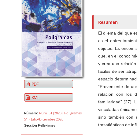
u
t
o
r
Resumen
e
El dilema del que es
s
es el enfrentamient
/
objetos. Es encomi
a
que, en el conocimie
s
y crea una relación
fáciles de ser atra
espacio determinado
PDF
“Proveniente de una
relación con los 
XML
familiaridad” (27).
vinculadas únicame
Núm. 51 (2020): Poligramas
Número:
sino también con e
51 - Julio/Diciembre 2020
trasatlánticas de in
Sección
Reflexiones