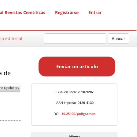
al Revistas Científicas
Registrarse
Entrar
lo editorial
Buscar
E
n
Enviar un artículo
v
a de
i
a
r
Identificadores
ISSN en línea:
2590-9207
u
n
ISSN impreso:
0120-4130
a
10.25100/poligramas
DOI:
r
t
í