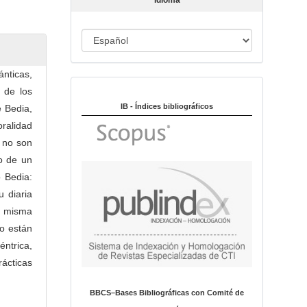
Idioma
c
u
I
l
o
d
i
ánticas,
Indexado en:
o
 de los
m
IB - Índices bibliográficos
 Bedia,
a
oralidad
e no son
o de un
o Bedia:
u diaria
a misma
no están
ntrica,
ácticas
BBCS–Bases Bibliográficas con Comité de