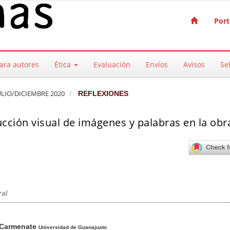
Port
ara autores
Ética
Evaluación
Envíos
Avisos
Sel
JULIO/DICIEMBRE 2020
REFLEXIONES
cción visual de imágenes y palabras en la obr
ral.
pal del artículo
 Carmenate
Universidad de Guanajuato