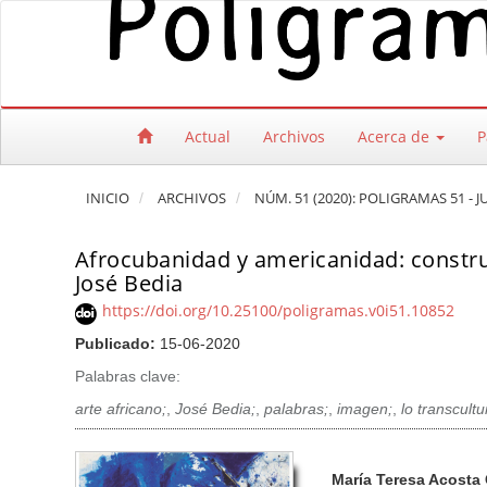
Salto rápido al contenido de la página
Navegación principal
Contenido principal
Barra lateral
Actual
Archivos
Acerca de
P
INICIO
ARCHIVOS
NÚM. 51 (2020): POLIGRAMAS 51 - 
Afrocubanidad y americanidad: constru
José Bedia
https://doi.org/10.25100/poligramas.v0i51.10852
Publicado:
15-06-2020
Palabras clave:
arte africano;
,
José Bedia;
,
palabras;
,
imagen;
,
lo transcultu
Barra lateral del artículo
Contenido princi
A
María Teresa Acosta