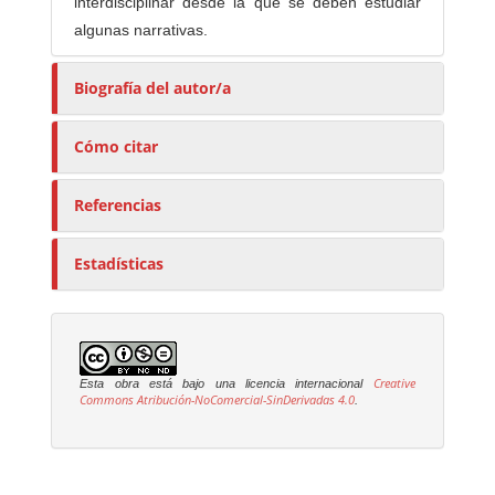
interdisciplinar desde la que se deben estudiar
algunas narrativas.
Biografía del autor/a
Cómo citar
Referencias
Estadísticas
Creative
Esta obra está bajo una licencia internacional
Commons Atribución-NoComercial-SinDerivadas 4.0
.
E