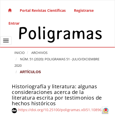
Salto rápido al contenido de la página
Navegación principal
Portal Revistas Científicas
Registrarse
Contenido principal
Barra lateral
Entrar
Toggle navigation
INICIO
ARCHIVOS
NÚM. 51 (2020): POLIGRAMAS 51 - JULIO/DICIEMBRE
2020
ARTÍCULOS
Historiografía y literatura: algunas
Barra lateral del artículo
consideraciones acerca de la
literatura escrita por testimonios de
hechos históricos
https://doi.org/10.25100/poligramas.v0i51.10896