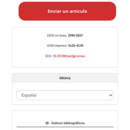
n
Enviar un artículo
v
i
a
r
Identificadores
ISSN en línea:
2590-9207
u
n
ISSN impreso:
0120-4130
a
10.25100/poligramas
DOI:
r
t
í
Idioma
c
u
I
l
o
d
i
Indexado en:
o
m
IB - Índices bibliográficos
a