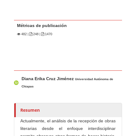
Métricas de publicación
482
|
248 |
1470
Contenido principal del artículo
A
Diana Erika Cruz Jiménez
u
Universidad Autónoma de
t
Chiapas
o
r
e
Resumen
s
Actualmente, el análisis de la recepción de obras
/
literarias desde el enfoque interdisciplinar
a
permite observar otras formas de hacer historia,