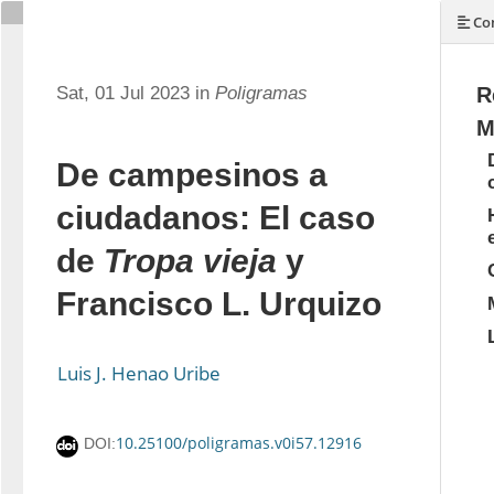
Con
Sat, 01 Jul 2023 in
Poligramas
R
M
De campesinos a
ciudadanos: El caso
de
Tropa vieja
y
Francisco L. Urquizo
Luis J. Henao Uribe
10.25100/poligramas.v0i57.12916
DOI: