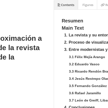
Contents
Figures
Re
Resumen
Main Text
1. La revista y su ento
roximación a
2. Proceso de visualiz
de la revista
3. Entre modernistas y
de la
3.1 Félix Mejía Arango
3.2 Eduardo Vasco
3.3 Ricardo Rendón Br
3.4 Jesús Restrepo Olar
3.5 Fernando González
3.6 Rafael Jaramillo
3.7 León de Greiff, Liba
4. Conclusiones