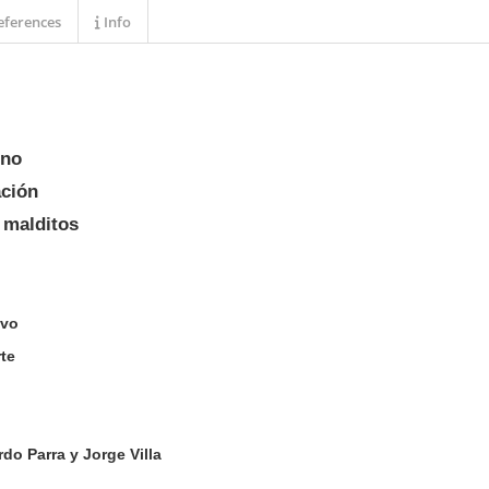
ferences
Info
rno
ación
 malditos
avo
te
rdo Parra y Jorge Villa