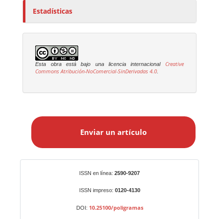
Estadísticas
Creative
Esta obra está bajo una licencia internacional
Commons Atribución-NoComercial-SinDerivadas 4.0
.
E
n
Enviar un artículo
v
i
a
r
Identificadores
ISSN en línea:
2590-9207
u
n
ISSN impreso:
0120-4130
a
10.25100/poligramas
DOI:
r