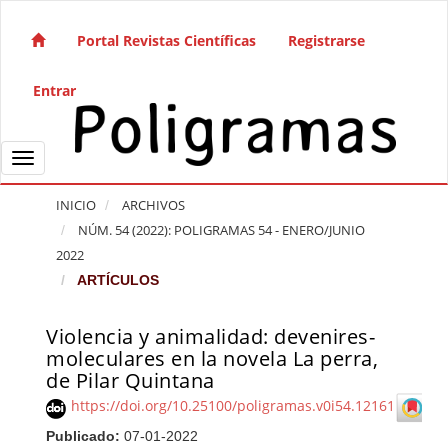
Salto rápido al contenido de la página
Navegación principal
Portal Revistas Científicas
Registrarse
Contenido principal
Barra lateral
Entrar
Toggle navigation
INICIO
ARCHIVOS
NÚM. 54 (2022): POLIGRAMAS 54 - ENERO/JUNIO
2022
ARTÍCULOS
Violencia y animalidad: devenires-
Barra lateral del artículo
moleculares en la novela La perra,
de Pilar Quintana
https://doi.org/10.25100/poligramas.v0i54.12161
Publicado:
07-01-2022