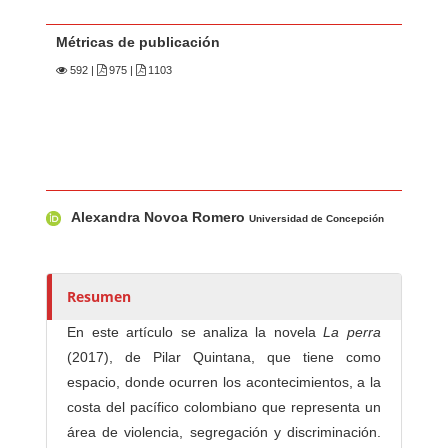
Métricas de publicación
592
|
975 |
1103
Contenido principal del artículo
A
Alexandra Novoa Romero
u
Universidad de Concepción
t
o
r
Resumen
e
En este artículo se analiza la novela
La perra
s
(2017), de Pilar Quintana, que tiene como
/
espacio, donde ocurren los acontecimientos, a la
a
costa del pacífico colombiano que representa un
s
área de violencia, segregación y discriminación.