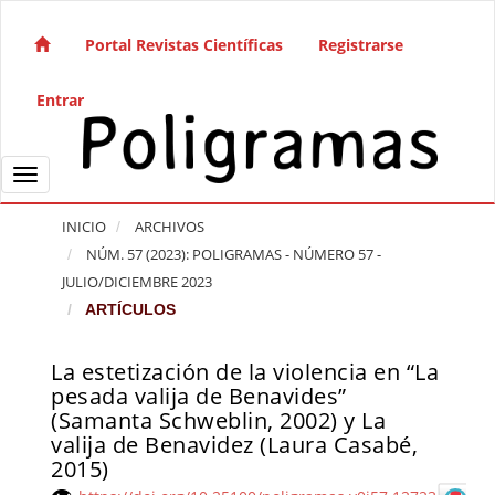
Salto rápido al contenido de la página
Navegación principal
Portal Revistas Científicas
Registrarse
Contenido principal
Barra lateral
Entrar
Toggle navigation
INICIO
ARCHIVOS
NÚM. 57 (2023): POLIGRAMAS - NÚMERO 57 -
JULIO/DICIEMBRE 2023
ARTÍCULOS
La estetización de la violencia en “La
Barra lateral del artículo
pesada valija de Benavides”
(Samanta Schweblin, 2002) y La
valija de Benavidez (Laura Casabé,
2015)