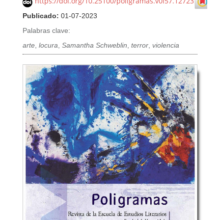
https://doi.org/10.25100/poligramas.v0i57.12723
Publicado:
01-07-2023
Palabras clave:
arte
,
locura
,
Samantha Schweblin
,
terror
,
violencia