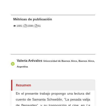
Métricas de publicación
1681
|
1598 |
61
Contenido principal del artículo
A
Valeria Arévalos
u
Universidad de Buenos Aires, Buenos Aires,
t
Argentina
o
r
e
Resumen
s
En el presente trabajo propongo una lectura del
/
cuento de Samanta Schweblin, “La pesada valija
a
de Benavides”, y su trasposición al cine, en
La