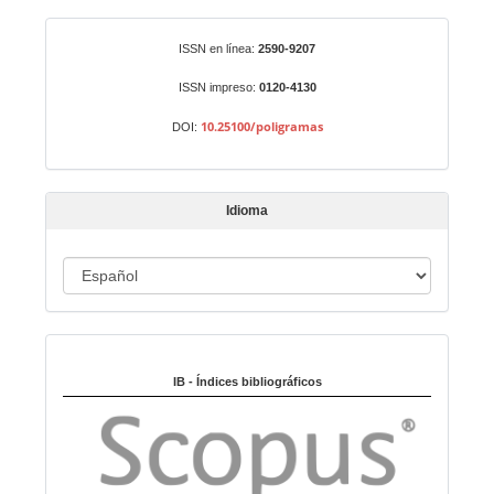
a
r
Identificadores
ISSN en línea:
2590-9207
u
n
ISSN impreso:
0120-4130
a
10.25100/poligramas
DOI:
r
t
í
Idioma
c
u
I
l
o
d
i
Indexado en:
o
m
IB - Índices bibliográficos
a