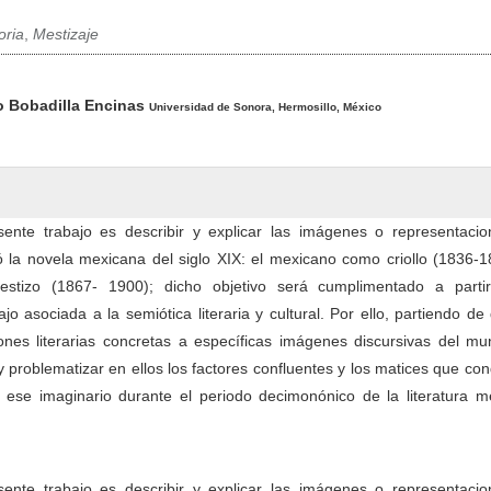
oria
,
Mestizaje
pal del artículo
o Bobadilla Encinas
Universidad de Sonora, Hermosillo, México
esente trabajo es describir y explicar las imágenes o representacio
 la novela mexicana del siglo XIX: el mexicano como criollo (1836-1
tizo (1867- 1900); dicho objetivo será cumplimentado a parti
jo asociada a la semiótica literaria y cultural. Por ello, partiendo de
ones literarias concretas a específicas imágenes discursivas del mu
 problematizar en ellos los factores confluentes y los matices que co
e ese imaginario durante el periodo decimonónico de la literatura m
esente trabajo es describir y explicar las imágenes o representacio