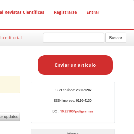
al Revistas Científicas
Registrarse
Entrar
lo editorial
Buscar
E
n
Enviar un artículo
v
i
a
r
Identificadores
ISSN en línea:
2590-9207
u
n
ISSN impreso:
0120-4130
a
10.25100/poligramas
DOI:
r
t
í