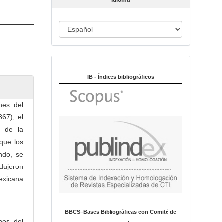
Idioma
c
u
I
l
o
d
i
Indexado en:
o
m
IB - Índices bibliográficos
a
nes del
867), el
r de la
 que los
ndo, se
ndujeron
exicana
BBCS–Bases Bibliográficas con Comité de
nes del