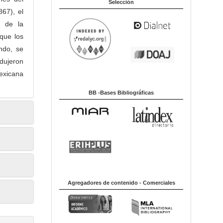
Selección
867), el
r de la
 que los
ndo, se
ndujeron
exicana
BB -Bases Bibliográficas
Agregadores de contenido - Comerciales