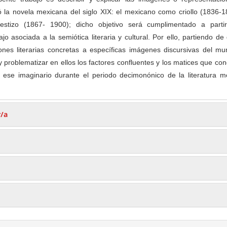
 la novela mexicana del siglo XIX: el mexicano como criollo (1836-1
tizo (1867- 1900); dicho objetivo será cumplimentado a parti
jo asociada a la semiótica literaria y cultural. Por ello, partiendo de
ones literarias concretas a específicas imágenes discursivas del mu
 problematizar en ellos los factores confluentes y los matices que co
e ese imaginario durante el periodo decimonónico de la literatura m
r/a