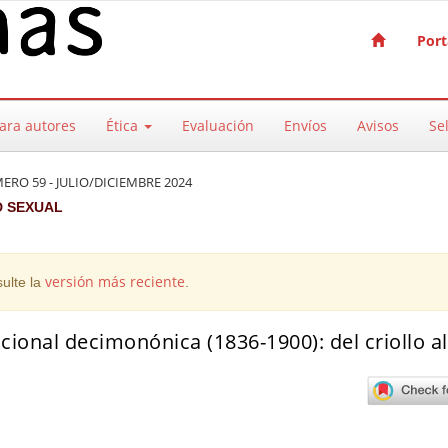
Port
ara autores
Ética
Evaluación
Envíos
Avisos
Sel
ERO 59 - JULIO/DICIEMBRE 2024
D SEXUAL
versión más reciente
ulte la
.
ional decimonónica (1836-1900): del criollo al