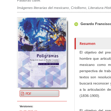
Palabras clave:
Imágenes literarias del mexicano
,
Criollismo
,
Literatura-Hist
Barra lateral del artículo
Contenido princi
A
Gerardo Francisc
u
t
o
r
Resumen
e
El objetivo del pr
s
hombre que articuló
/
mexicano como mes
a
perspectiva de traba
s
textos son resoluci
buscará reconocer y
a la articulación d
PDF
(1836-1900).
Versiones:
El objetivo del pr