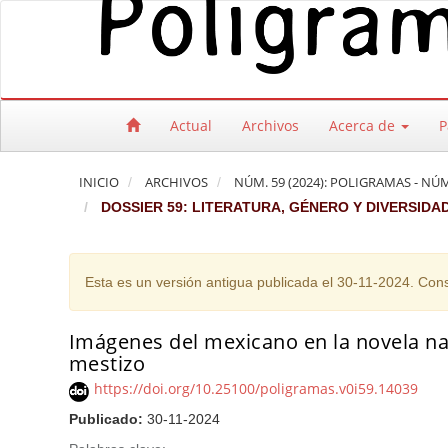
Salto rápido al contenido de la página
Navegación principal
Contenido principal
Barra lateral
Actual
Archivos
Acerca de
P
INICIO
ARCHIVOS
NÚM. 59 (2024): POLIGRAMAS - NÚM
DOSSIER 59: LITERATURA, GÉNERO Y DIVERSIDA
Esta es un versión antigua publicada el 30-11-2024. Cons
Imágenes del mexicano en la novela nac
mestizo
https://doi.org/10.25100/poligramas.v0i59.14039
Publicado:
30-11-2024