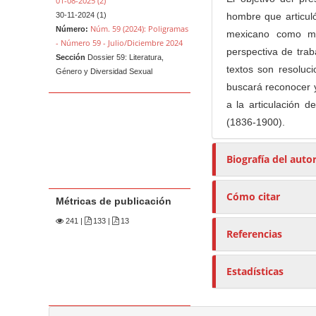
01-08-2025 (2)
hombre que articuló
30-11-2024 (1)
Núm. 59 (2024): Poligramas
Número:
mexicano como mes
- Número 59 - Julio/Diciembre 2024
perspectiva de traba
Sección
Dossier 59: Literatura,
textos son resoluci
Género y Diversidad Sexual
buscará reconocer y
a la articulación d
(1836-1900).
Biografía del auto
Cómo citar
Métricas de publicación
241
|
133 |
13
Referencias
Estadísticas