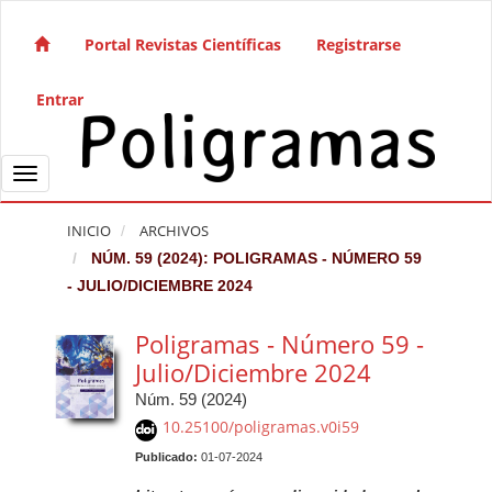
Salto rápido al contenido de la página
Navegación principal
Portal Revistas Científicas
Registrarse
Contenido principal
Barra lateral
Entrar
Toggle navigation
INICIO
ARCHIVOS
NÚM. 59 (2024): POLIGRAMAS - NÚMERO 59
- JULIO/DICIEMBRE 2024
Poligramas - Número 59 -
Julio/Diciembre 2024
Núm. 59 (2024)
10.25100/poligramas.v0i59
Publicado:
01-07-2024