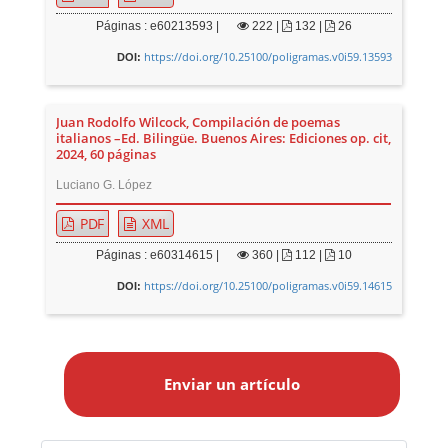
Páginas : e60213593 |
222
|
132 |
26
https://doi.org/10.25100/poligramas.v0i59.13593
DOI:
Juan Rodolfo Wilcock, Compilación de poemas
italianos –Ed. Bilingüe. Buenos Aires: Ediciones op. cit,
2024, 60 páginas
Luciano G. López
PDF
XML
Páginas : e60314615 |
360
|
112 |
10
https://doi.org/10.25100/poligramas.v0i59.14615
DOI:
E
n
Enviar un artículo
v
i
a