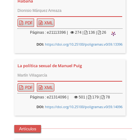
Habana
Dionisio Márquez Arreaza
PDF
XML
Páginas : e21113396 |
274
|
136 |
26
https://doi.org/10.25100/poligramas.v0i59.13396
DOI:
La política sexual de Manuel Puig
Martín Villagarcía
PDF
XML
Páginas : e21314096 |
501
|
179 |
78
https://doi.org/10.25100/poligramas.v0i59.14096
DOI:
Artículos