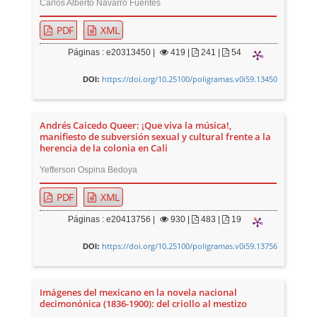
Carlos Alberto Navarro Fuentes
PDF
XML
Páginas : e20313450 |
419
|
241 |
54
https://doi.org/10.25100/poligramas.v0i59.13450
DOI:
Andrés Caicedo Queer: ¡Que viva la música!,
manifiesto de subversión sexual y cultural frente a la
herencia de la colonia en Cali
Yefferson Ospina Bedoya
PDF
XML
Páginas : e20413756 |
930
|
483 |
19
https://doi.org/10.25100/poligramas.v0i59.13756
DOI:
Imágenes del mexicano en la novela nacional
decimonónica (1836-1900): del criollo al mestizo