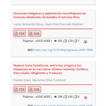
Naciones indígenas y septentrión novohispano en
Favores celestiales, de Eusebio Francisco Kino
Lenny Monjardin Olivas, María Rita Plancarte Martínez
PDF
XML
Páginas : e30314088 |
345
|
128 |
7
https://doi.org/10.25100/poligramas.v0i59.14088
DOI:
Nuevos lazos familiares: entre los amigos y las
máquinas en la narrativa chilena reciente: Zambra,
Viera Gallo, Ghigliotto y Trabucco
Paulina Daza, Macarena Silva Contreras
PDF
XML
Páginas : e30414095 |
296
|
166 |
8
https://doi.org/10.25100/poligramas.v0i59.14095
DOI: