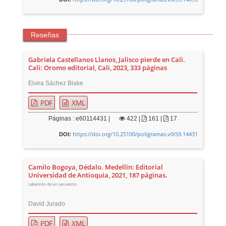
Reseñas
Gabriela Castellanos Llanos, Jalisco pierde en Cali.
Cali: Oromo editorial, Cali, 2023, 333 páginas
Elvira Sáchez Blake
PDF
XML
Páginas : e60114431 |
422
|
161 |
17
https://doi.org/10.25100/poligramas.v0i59.14431
DOI:
Camilo Bogoya, Dédalo. Medellín: Editorial
Universidad de Antioquia, 2021, 187 páginas.
Laberinto de un secuestro
David Jurado
PDF
XML