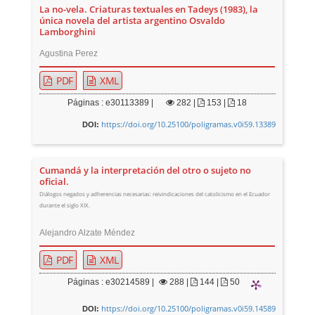
La no-vela. Criaturas textuales en Tadeys (1983), la
única novela del artista argentino Osvaldo
Lamborghini
Agustina Perez
PDF
XML
Páginas : e30113389 |
282
|
153 |
18
https://doi.org/10.25100/poligramas.v0i59.13389
DOI:
Cumandá y la interpretación del otro o sujeto no
oficial.
Diálogos negados y adherencias necesarias: reivindicaciones del catolicismo en el Ecuador
durante el siglo XIX.
Alejandro Alzate Méndez
PDF
XML
Páginas : e30214589 |
288
|
144 |
50
https://doi.org/10.25100/poligramas.v0i59.14589
DOI: