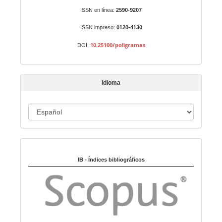
r
Identificadores
ISSN en línea:
2590-9207
u
n
ISSN impreso:
0120-4130
a
10.25100/poligramas
DOI:
r
t
í
Idioma
c
u
I
l
o
d
i
Indexado en:
o
m
IB - Índices bibliográficos
a