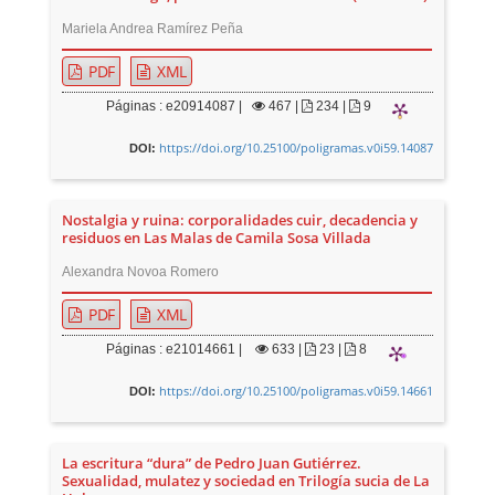
Mariela Andrea Ramírez Peña
PDF
XML
Páginas : e20914087 |
467
|
234 |
9
https://doi.org/10.25100/poligramas.v0i59.14087
DOI:
Nostalgia y ruina: corporalidades cuir, decadencia y
residuos en Las Malas de Camila Sosa Villada
Alexandra Novoa Romero
PDF
XML
Páginas : e21014661 |
633
|
23 |
8
https://doi.org/10.25100/poligramas.v0i59.14661
DOI:
La escritura “dura” de Pedro Juan Gutiérrez.
Sexualidad, mulatez y sociedad en Trilogía sucia de La