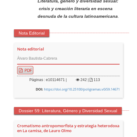
Literatura, género y diversidad sexual:
crisis y creación literaria en escena
desnuda de la cultura latinoamericana
.
Nota Editorial
Nota editorial
Álvaro Bautista-Cabrera
PDF
Páginas : e10114671 |
242
|
113
https://doi.org/10.25100/poligramas.v0i59.14671
DOI:
Dossier 59: Literatura, Género y Diversidad Sexual
Cromatismo antropomorfista y estrategia heterodoxa
en La camisa, de Lauro Olmo