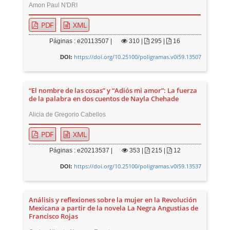
Amon Paul N'DRI
PDF
XML
Páginas : e20113507 |
310
|
295 |
16
https://doi.org/10.25100/poligramas.v0i59.13507
DOI:
“El nombre de las cosas” y “Adiós mi amor”: La fuerza
de la palabra en dos cuentos de Nayla Chehade
Alicia de Gregorio Cabellos
PDF
XML
Páginas : e20213537 |
353
|
215 |
12
https://doi.org/10.25100/poligramas.v0i59.13537
DOI:
Análisis y reflexiones sobre la mujer en la Revolución
Mexicana a partir de la novela La Negra Angustias de
Francisco Rojas