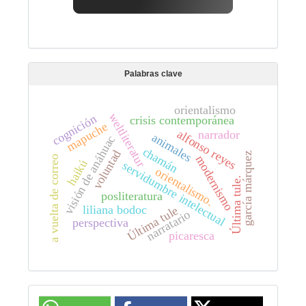
Palabras clave
orientalismo
weltliteratur
cognición
crisis contemporánea
mapuche
alfonso reyes
narrador
animales
visión de anáhuac
chamán
voluntad
garcía márquez
modernismo
a vuelta de correo
haikú
servidumbre intelectual
orientalismo.
Última tule.
posliteratura
liliana bodoc
Última tule
narratario
perspectiva
picaresca