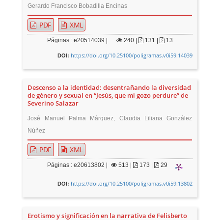
Gerardo Francisco Bobadilla Encinas
PDF
XML
Páginas : e20514039 |
240
|
131 |
13
https://doi.org/10.25100/poligramas.v0i59.14039
DOI:
Descenso a la identidad: desentrañando la diversidad
de género y sexual en “Jesús, que mi gozo perdure” de
Severino Salazar
José Manuel Palma Márquez, Claudia Liliana González
Núñez
PDF
XML
Páginas : e20613802 |
513
|
173 |
29
https://doi.org/10.25100/poligramas.v0i59.13802
DOI:
Erotismo y significación en la narrativa de Felisberto