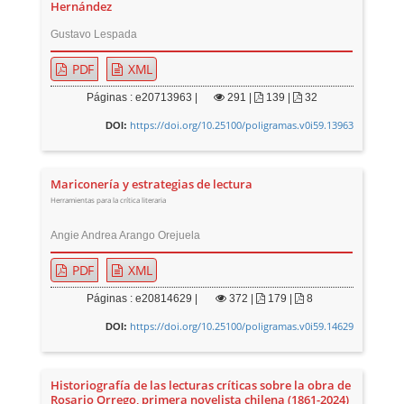
Hernández
Gustavo Lespada
PDF
XML
Páginas : e20713963 |
291
|
139 |
32
https://doi.org/10.25100/poligramas.v0i59.13963
DOI:
Mariconería y estrategias de lectura
Herramientas para la crítica literaria
Angie Andrea Arango Orejuela
PDF
XML
Páginas : e20814629 |
372
|
179 |
8
https://doi.org/10.25100/poligramas.v0i59.14629
DOI:
Historiografía de las lecturas críticas sobre la obra de
Rosario Orrego, primera novelista chilena (1861-2024)