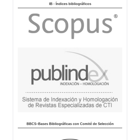
m
IB - Índices bibliográficos
a
BBCS–Bases Bibliográficas con Comité de Selección