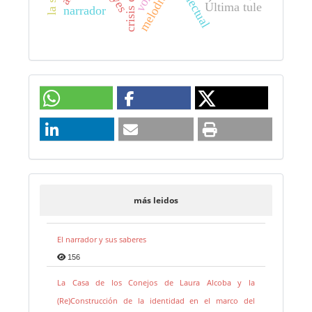
melodrama
Última tule
narrador
más leidos
El narrador y sus saberes
156
La Casa de los Conejos de Laura Alcoba y la
(Re)Construcción de la identidad en el marco del