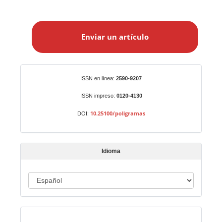
E
n
Enviar un artículo
v
i
a
r
Identificadores
ISSN en línea:
2590-9207
u
n
ISSN impreso:
0120-4130
a
10.25100/poligramas
DOI:
r
t
í
Idioma
c
u
I
l
o
d
i
Indexado en:
o