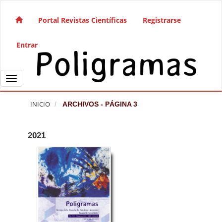
Salto rápido al contenido de la página
Navegación principal
Portal Revistas Científicas
Registrarse
Contenido principal
Barra lateral
Entrar
Toggle navigation
INICIO
ARCHIVOS - PÁGINA 3
2021