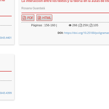
riel
La interacción entre los textos y la teoría en la aulas de li
Rosana Guardalá
PDF
HTML
Páginas : 156-160 |
266
|
259 |
105
https://doi.org/10.25100/poligramas
DOI:
v0i43.4401
v0i43.4399