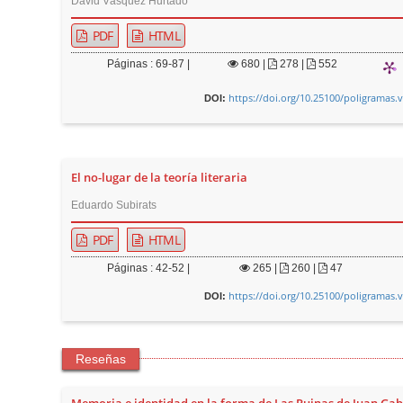
David Vásquez Hurtado
PDF
HTML
Páginas : 69-87 |
680
|
278 |
552
https://doi.org/10.25100/poligramas.
DOI:
El no-lugar de la teoría literaria
Eduardo Subirats
PDF
HTML
Páginas : 42-52 |
265
|
260 |
47
https://doi.org/10.25100/poligramas.
DOI:
Reseñas