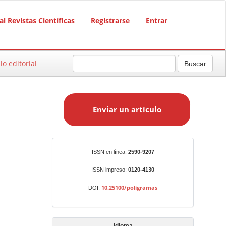
al Revistas Científicas
Registrarse
Entrar
lo editorial
Buscar
E
n
Enviar un artículo
v
i
a
r
Identificadores
ISSN en línea:
2590-9207
u
n
ISSN impreso:
0120-4130
a
10.25100/poligramas
DOI:
r
t
í