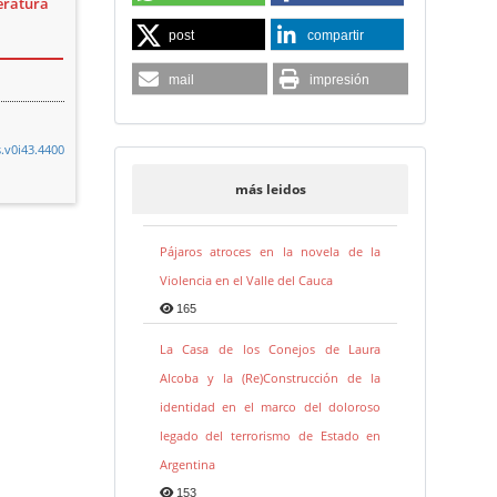
teratura
post
compartir
mail
impresión
.v0i43.4400
más leidos
Pájaros atroces en la novela de la
Violencia en el Valle del Cauca
165
La Casa de los Conejos de Laura
Alcoba y la (Re)Construcción de la
identidad en el marco del doloroso
legado del terrorismo de Estado en
Argentina
153