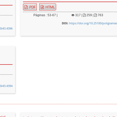
PDF
HTML
Páginas : 53-67 |
317
|
259 |
763
https://doi.org/10.25100/poligramas
DOI:
v0i43.4396
v0i43.4394