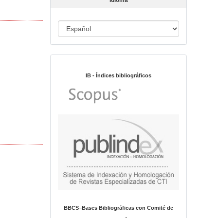
Idioma
c
u
I
l
o
d
i
Indexado en:
o
m
IB - Índices bibliográficos
a
BBCS–Bases Bibliográficas con Comité de