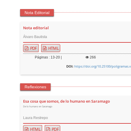
Nota Editorial
Nota editorial
Álvaro Bautista
PDF
HTML
Páginas : 13-20 |
266
https://doi.org/10.25100/poligramas.
DOI:
Reflexiones
Esa cosa que somos, de lo humano en Saramago
De lo humano en Saramago
Laura Restrepo
HTML
PDF