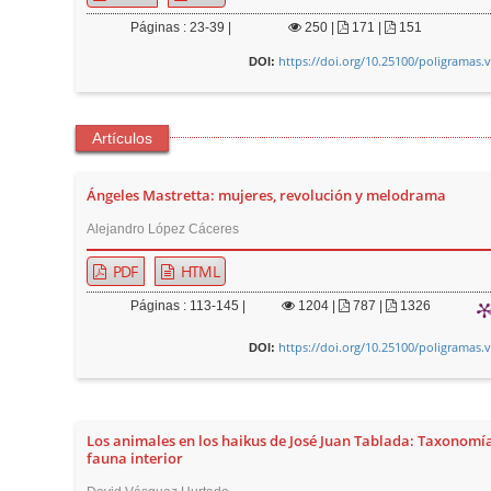
Páginas : 23-39 |
250
|
171 |
151
https://doi.org/10.25100/poligramas.
DOI:
Artículos
Ángeles Mastretta: mujeres, revolución y melodrama
Alejandro López Cáceres
PDF
HTML
Páginas : 113-145 |
1204
|
787 |
1326
https://doi.org/10.25100/poligramas.
DOI:
Los animales en los haikus de José Juan Tablada: Taxonomí
fauna interior