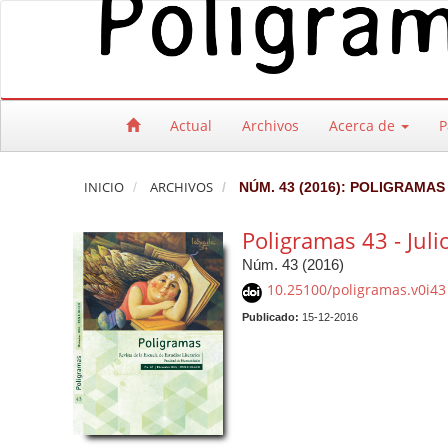
Salto rápido al contenido de la página
Navegación principal
Contenido principal
Barra lateral
Actual
Archivos
Acerca de
P
INICIO
ARCHIVOS
NÚM. 43 (2016): POLIGRAMAS 
Poligramas 43 - Jul
Núm. 43 (2016)
10.25100/poligramas.v0i43
Publicado:
15-12-2016