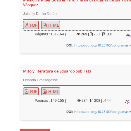
Memoria e identidad en la forma de Las Ruinas de Juan Gab
Vásquez
Jaisully Durán Durán
PDF
HTML
Páginas : 161-164 |
269
|
268 |
168
https://doi.org/10.25100/poligramas.
DOI:
Mito y literatura de Eduardo Subirats
Orlando Grossegesse
PDF
HTML
Páginas : 149-155 |
234
|
208 |
44
https://doi.org/10.25100/poligramas.
DOI: