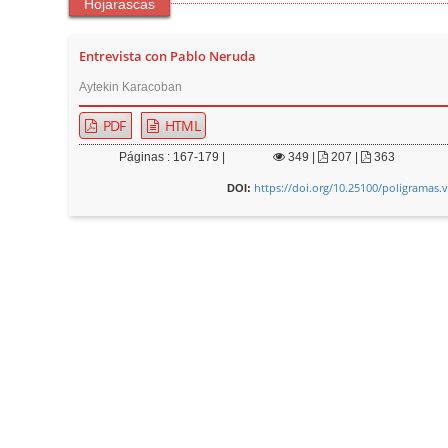
Hojarascas
Entrevista con Pablo Neruda
Aytekin Karacoban
PDF
HTML
Páginas : 167-179 |
349
|
207 |
363
https://doi.org/10.25100/poligramas.
DOI: