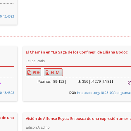
v0i43.4393
El Chamán en "La Saga de los Confines" de Liliana Bodoc
Felipe París
PDF
HTML
Páginas : 89-112 |
356
|
279 |
811
v0i43.4398
https://doi.org/10.25100/poligramas
DOI:
a de una
Visión de Alfonso Reyes: En busca de una expresión ameri
Edison Aladino